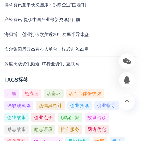
博科资讯董事长沈国康：拆除企业“围墙”打
产经资讯-提供中国产业最新资讯(2)_前
海归博士创业打破欧美近20年功率半导体垄
海尔集团周云杰宣布人单合一模式进入20零
深度天极资讯频道_IT行业资讯_互联网_
TAGS标签
活塞
热流逸
活塞环
活性气体保护焊
热敏铁氧体
热偶真空计
创业资讯
创业指导
创业故事
创业点子
职场江湖
故事语录
励志故事
励志语录
推广服务
网络优化