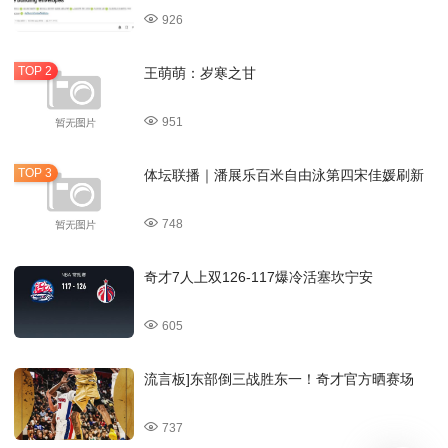
926
王萌萌：岁寒之甘
951
体坛联播｜潘展乐百米自由泳第四宋佳媛刷新
748
奇才7人上双126-117爆冷活塞坎宁安
605
流言板]东部倒三战胜东一！奇才官方晒赛场
737