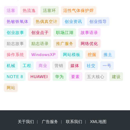
活塞
热流逸
活塞环
活性气体保护焊
热敏铁氧体
热偶真空计
创业资讯
创业指导
创业故事
创业点子
职场江湖
故事语录
励志故事
励志语录
推广服务
网络优化
操作系统
WindowsXP
网站模板
挖掘
推土
机械
工程
商业
营销
媒体
社交
一号
NOTE 8
HUAWEI
华为
要素
五大核心
建设
网站
关于我们
广告服务
联系我们
XML地图