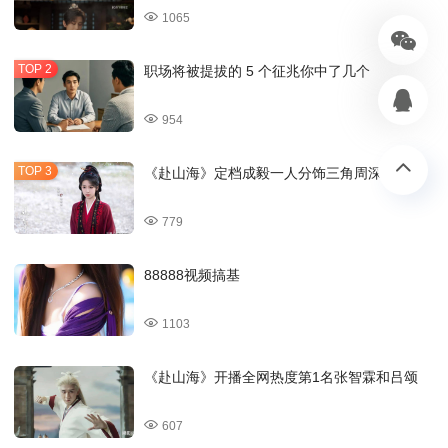
1065
职场将被提拔的 5 个征兆你中了几个
954
《赴山海》定档成毅一人分饰三角周深汪苏泷
779
88888视频搞基
1103
《赴山海》开播全网热度第1名张智霖和吕颂
607