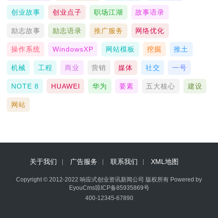
创业故事
创业点子
职场江湖
故事语录
励志故事
励志语录
推广服务
网络优化
操作系统
WindowsXP
网站模板
挖掘
推土
机械
工程
商业
营销
媒体
社交
一号
NOTE 8
HUAWEI
华为
要素
五大核心
建设
网站
关于我们
广告服务
联系我们
XML地图
Copyright © 2012-2022 响应式创业资讯新闻公司 版权所有
Powered by
EyouCms
琼ICP备85935869号
400-12345-67890